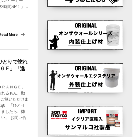
！ボンビーガー
時間SP！」 ↓
Read More
ひとりで塗れ
ＮＧＥ」「逸
ＯＲＡＮＧＥ」
塗れるもん、動
らご覧いただけま
uhVcq0 「ひとり
けましたら、弊
い。 お問い合