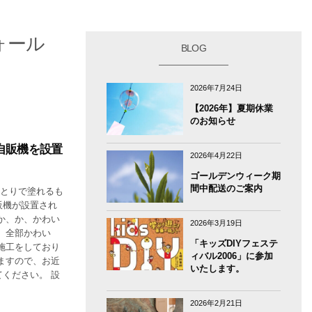
ウォール
BLOG
2026年7月24日
【2026年】夏期休業
のお知らせ
自販機を設置
2026年4月22日
ゴールデンウィーク期
間中配送のご案内
ひとりで塗れるも
販機が設置され
か、か、かわい
2026年3月19日
、全部かわい
「キッズDIYフェステ
施工をしており
ィバル2006」に参加
ますので、お近
いたします。
ください。 設
2026年2月21日