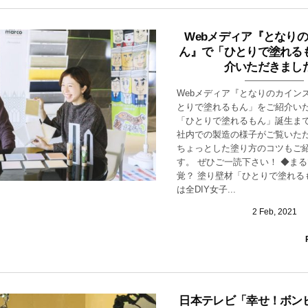
Webメディア『となり
ん』で「ひとりで塗れる
介いただきまし
Webメディア『となりのカイン
とりで塗れるもん」をご紹介い
「ひとりで塗れるもん」誕生ま
社内での製造の様子がご覧いただ
ちょっとした塗り方のコツもご
す。 ぜひご一読下さい！ ◆ま
覚？ 塗り壁材「ひとりで塗れる
は全DIY女子...
2
Feb
,
2021
日本テレビ「幸せ！ボン