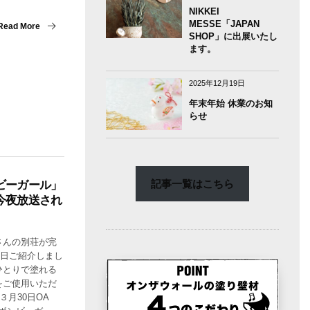
NIKKEI
MESSE「JAPAN
Read More
SHOP」に出展いたし
ます。
2025年12月19日
年末年始 休業のお知
らせ
記事一覧はこちら
ビーガール」
今夜放送され
さんの別荘が完
先日ご紹介しまし
ひとりで塗れる
をご使用いただ
３月30日OA