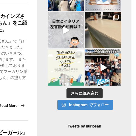
のカインズさ
もん」をご紹
た。
ズさん』で「ひ
ただきました。
でのいきさつ、
けます。 また
紹介しておりま
るでマーガリン感
もん」の塗り方
さらに読み込む
Instagram でフォロー
Read More
Tweets by nuriosan
ビーガール」