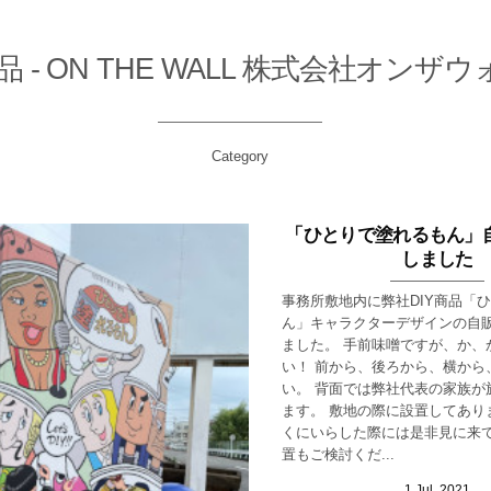
商品 - ON THE WALL 株式会社オンザ
Category
「ひとりで塗れるもん」
しました
事務所敷地内に弊社DIY商品「
ん」キャラクターデザインの自
ました。 手前味噌ですが、か、
い！ 前から、後ろから、横から
い。 背面では弊社代表の家族が
ます。 敷地の際に設置してあり
くにいらした際には是非見に来て
置もご検討くだ...
1
Jul
,
2021