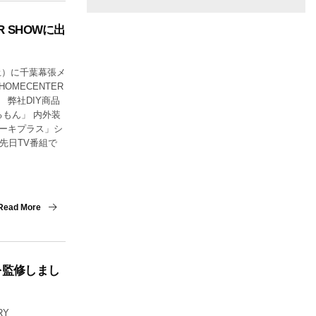
ER SHOWに出
。
（土）に千葉幕張メ
HOMECENTER
。 弊社DIY商品
もん」 内外装
アーキプラス」シ
先日TV番組で
Read More
事を監修しまし
RY