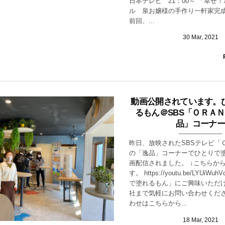
日本テレビ 21：00～ 「幸せ
ル 泉お嬢様の手作り一軒家完成2
前回、...
30
Mar
,
2021
動画公開されています。
るもん＠SBS「ＯＲＡ
品」コーナー
昨日、放映されたSBSテレビ「
の「逸品」コーナーでひとりで
画配信されました。 ↓こちらか
す。 https://youtu.be/LYUiW
で塗れるもん」にご興味いただ
社まで気軽にお問い合わせくださ
わせはこちらから...
18
Mar
,
2021