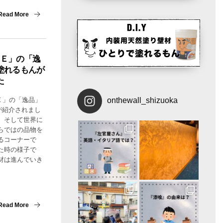
Read More
ＧＥ」の「逸
塗れるもんが
た
onthewall_shizuoka
Ｅ」の「逸品」
が紹介されまし
、そして世界に
らではの品物を
するコーナーで
た時の様子で
材は進んでいき
Read More