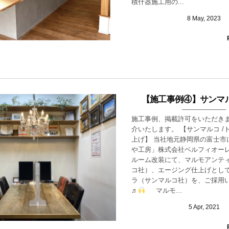
積什器施工用の...
8
May
,
2023
【施工事例④】サンマ
施工事例、掲載許可をいただき
介いたします。 【サンマルコ /
上げ】 当社地元静岡県の富士市
や工房」株式会社ベルフィオー
ルーム改装にて、マルモアンティ
コ社）、エージング仕上げとし
ラ（サンマルコ社）を、ご採用
♬
マルモ...
5
Apr
,
2021