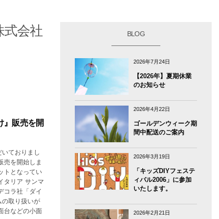
 株式会社
BLOG
2026年7月24日
【2026年】夏期休業
のお知らせ
2026年4月22日
け』販売を開
ゴールデンウィーク期
間中配送のご案内
だいておりまし
2026年3月19日
販売を開始しま
「キッズDIYフェステ
ットとなってい
ィバル2006」に参加
イタリア サンマ
いたします。
デコラ社「ダイ
ムの取り扱いが
面台などの小面
2026年2月21日