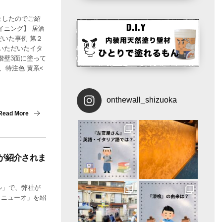
ましたのでご紹
イニング】 居酒
いた事例 第２
いただいたイタ
階壁3面に塗って
2、特注色 黄系<
onthewall_shizuoka
Read More
 が紹介されま
ル」で、弊社が
ティニューオ」を紹