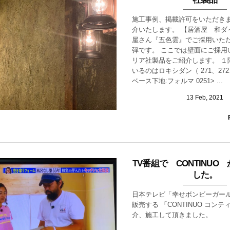
施工事例、掲載許可をいただき
介いたします。 【居酒屋 和ダ
屋さん『五色雲』でご採用いただ
弾です。 ここでは壁面にご採用
リア社製品をご紹介します。 １
いるのはロキシダン（ 271、27
ベース下地:フォルマ 0251> ...
13
Feb
,
2021
TV番組で CONTINUO
した。
日本テレビ「幸せボンビーガー
販売する 「CONTINUO コン
介、施工して頂きました。