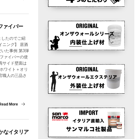
Wファイバー
ましたのでご紹
イニング】 居酒
いた事例 第3弾
 ファイバーの使
両サイド壁面は
色ホワイト＋オリ
官職人の三品さ
Read More
かなイタリア