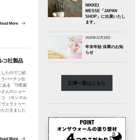
NIKKEI
MESSE「JAPAN
SHOP」に出展いたし
ます。
Read More
2025年12月19日
年末年始 休業のお知
らせ
ルコ社製品
ましたのでご紹
トラバーチン仕
記事一覧はこちら
にある「THE庭
レさんのショー
コ （サンマル
てヴェラトゥー
いただきました
Read More