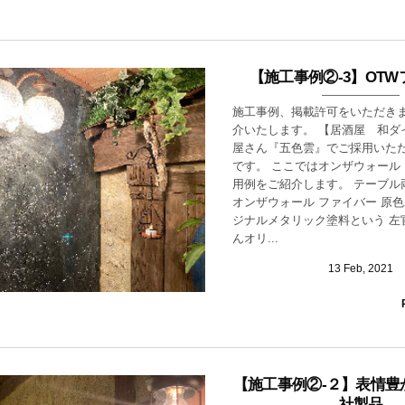
【施工事例②-3】OT
施工事例、掲載許可をいただき
介いたします。 【居酒屋 和ダ
屋さん『五色雲』でご採用いただ
です。 ここではオンザウォール
用例をご紹介します。 テーブル
オンザウォール ファイバー 原
ジナルメタリック塗料という 左
んオリ...
13
Feb
,
2021
【施工事例②-２】表情豊
社製品