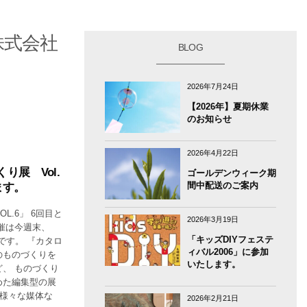
 株式会社
BLOG
2026年7月24日
【2026年】夏期休業
のお知らせ
2026年4月22日
り展 Vol.
ゴールデンウィーク期
間中配送のご案内
ます。
L.6」 6回目と
2026年3月19日
催は今週末、
「キッズDIYフェステ
間です。 『カタロ
ィバル2006」に参加
のものづくりを
いたします。
、 ものづくり
めた編集型の展
ど様々な媒体な
2026年2月21日