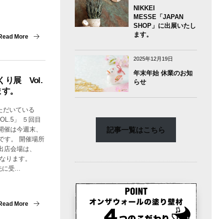
NIKKEI
MESSE「JAPAN
SHOP」に出展いたし
ます。
Read More
2025年12月19日
年末年始 休業のお知
り展 Vol.
らせ
ます。
ただいている
L.5」 ５回目
記事一覧はこちら
開催は今週末、
間です。 開催場所
出店会場は、
 になります。
受...
Read More