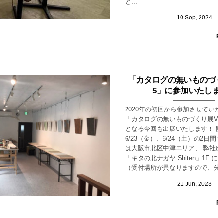
ど...
10
Sep
,
2024
「カタログの無いものづく
5」に参加いたし
2020年の初回から参加させてい
「カタログの無いものづくり展VO
となる今回も出展いたします！ 
6/23（金）、6/24（土）の2日
は大阪市北区中津エリア、 弊社
「キタの北ナガヤ Shiten」1F
（受付場所が異なりますので、先に
21
Jun
,
2023