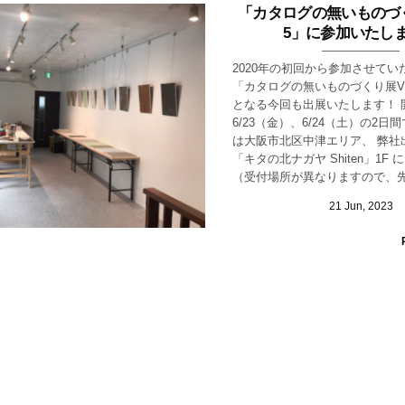
「カタログの無いものづく
5」に参加いたし
2020年の初回から参加させてい
「カタログの無いものづくり展VO
となる今回も出展いたします！ 
6/23（金）、6/24（土）の2日
は大阪市北区中津エリア、 弊社
「キタの北ナガヤ Shiten」1F
（受付場所が異なりますので、先に
21
Jun
,
2023