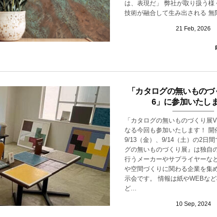
は、表現だ」 弊社が取り扱う様
技術が融合して生み出される 無限
21
Feb
,
2026
「カタログの無いものづく
6」に参加いたし
「カタログの無いものづくり展VO
なる今回も参加いたします！ 開
9/13（金）、9/14（土）の2日
グの無いものづくり展』は独自
行うメーカーやサプライヤーなど
や空間づくりに関わる企業を集
示会です。 情報は紙やWEBな
ど...
10
Sep
,
2024