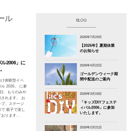
ォール
BLOG
2026年7月24日
【2026年】夏期休業
のお知らせ
ル2006」に
2026年4月22日
。
ゴールデンウィーク期
間中配送のご案内
向け体験型イベ
 2026」 に参
曜日、もりのみや
2026年3月19日
されます。 お
「キッズDIYフェステ
ップ、ステージ
ィバル2006」に参加
で 親子で楽し
いたします。
ります...
2026年2月21日