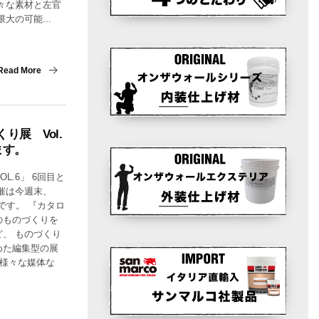
々な素材と左官
大の可能...
Read More
り展 Vol.
ます。
L.6」 6回目と
催は今週末、
間です。 『カタロ
のものづくりを
、 ものづくり
めた編集型の展
ど様々な媒体な