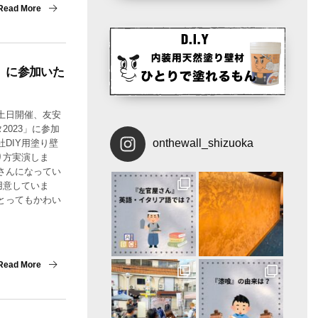
Read More
3」に参加いた
土日開催、友安
2023」に参加
onthewall_shizuoka
DIY用塗り壁
り方実演しま
さんになってい
用意していま
とってもかわい
Read More