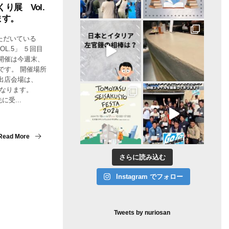
り展 Vol.
ます。
ただいている
L.5」 ５回目
開催は今週末、
間です。 開催場所
出店会場は、
 になります。
受...
Read More
さらに読み込む
Instagram でフォロー
Tweets by nuriosan