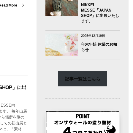
NIKKEI
Read More
MESSE「JAPAN
SHOP」に出展いたし
ます。
2025年12月19日
年末年始 休業のお知
らせ
記事一覧はこちら
N SHOP」に出
。
MESSE内
します。 毎年出展
から場所を隣の
を移しての初出展と
マは、「素材